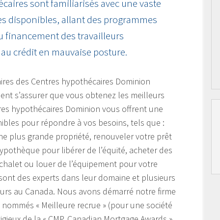
écaires sont familiarisés avec une vaste
s disponibles, allant des programmes
u financement des travailleurs
au crédit en mauvaise posture.
aires des Centres hypothécaires Dominion
lent s’assurer que vous obtenez les meilleurs
tres hypothécaires Dominion vous offrent une
ibles pour répondre à vos besoins, tels que :
e plus grande propriété, renouveler votre prêt
hypothèque pour libérer de l’équité, acheter des
 chalet ou louer de l’équipement pour votre
 sont des experts dans leur domaine et plusieurs
leurs au Canada. Nous avons démarré notre firme
é nommés « Meilleure recrue » (pour une société
igieux de la « CMP, Canadian Mortgage Awards »