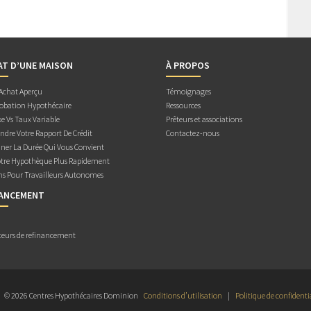
AT D’UNE MAISON
À PROPOS
 Achat Aperçu
Témoignages
obation Hypothécaire
Ressources
e Vs Taux Variable
Prêteurs et associations
dre Votre Rapport De Crédit
Contactez-nous
ner La Durée Qui Vous Convient
otre Hypothèque Plus Rapidement
ns Pour Travailleurs Autonomes
NANCEMENT
teurs de refinancement
© 2026 Centres Hypothécaires Dominion
Conditions d’utilisation
|
Politique de confidenti