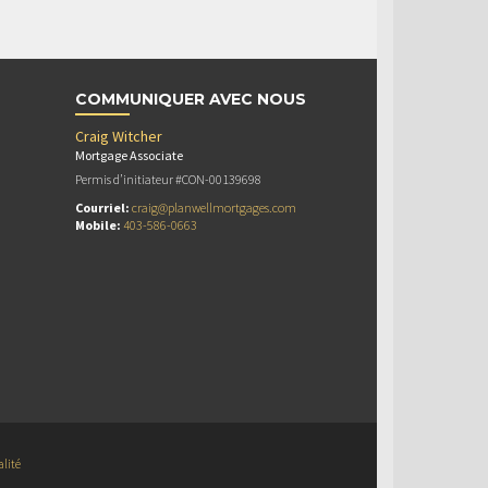
COMMUNIQUER AVEC NOUS
Craig Witcher
Mortgage Associate
Permis d’initiateur #CON-00139698
Courriel:
craig@planwellmortgages.com
Mobile:
403-586-0663
alité