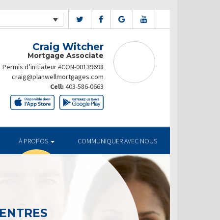
Craig Witcher
Mortgage Associate
Permis d’initiateur #CON-00139698
craig@planwellmortgages.com
Cell:
403-586-0663
À PROPOS
COMMUNIQUER AVEC NOUS
CENTRES