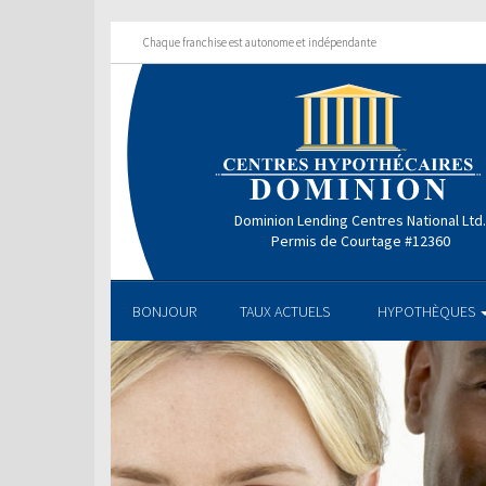
Chaque franchise est autonome et indépendante
Dominion Lending Centres National Ltd
Permis de Courtage #12360
BONJOUR
TAUX ACTUELS
HYPOTHÈQUES