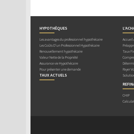
HYPOTHÈQUES
L’ACH
Les avantages du professionnel hypothécaire
Accueil
Les Coûts D’un Professionnel Hypothécaire
Préappr
Renouvellement hypothécaire
Taux Fix
Valeur Nette de la Propriété
Compren
Assurance vie Hypothécaire
Détermi
Pour présenter une demande
Payer V
TAUX ACTUELS
Solutio
REFI
CHIP
Calcula