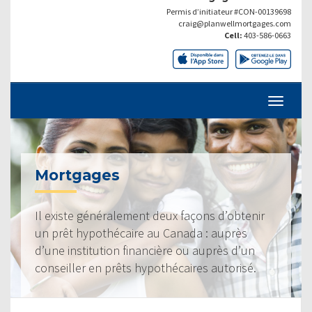
Permis d’initiateur #CON-00139698
craig@planwellmortgages.com
Cell:
403-586-0663
Mortgages
Il existe généralement deux façons d’obtenir
un prêt hypothécaire au Canada : auprès
d’une institution financière ou auprès d’un
conseiller en prêts hypothécaires autorisé.